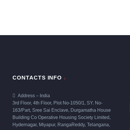
CONTACTS INFO
Address – India
3rd Floor, 4th Floor, Plot No-1050/1, SY. No-
163/Part, Sree Sai Enclave, Durgamatha House
Building Co Operative Housing Society Limited,
Hydernagar, Miyapur, RangaReddy, Telangana,