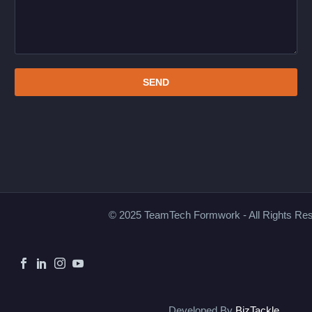
© 2025 TeamTech Formwork - All Rights Re
Developed By
BizTackle