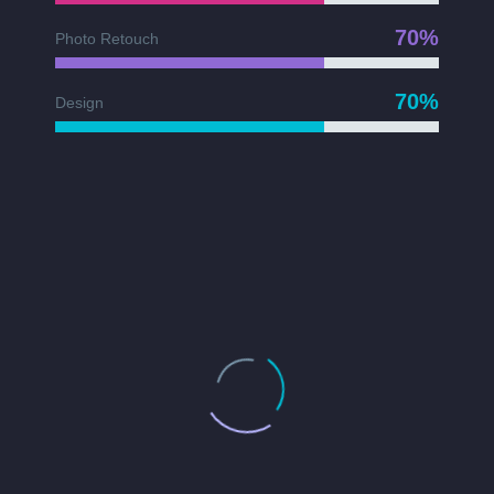
70%
Photo Retouch
70%
Design