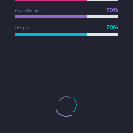
70%
Photo Retouch
70%
Design