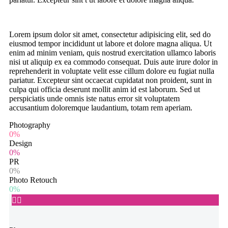
Lorem ipsum dolor sit amet, consectetur adipisicing elit, sed do
eiusmod tempor incididunt ut labore et dolore magna aliqua. Ut
enim ad minim veniam, quis nostrud exercitation ullamco laboris
nisi ut aliquip ex ea commodo consequat. Duis aute irure dolor in
reprehenderit in voluptate velit esse cillum dolore eu fugiat nulla
pariatur. Excepteur sint occaecat cupidatat non proident, sunt in
culpa qui officia deserunt mollit anim id est laborum. Sed ut
perspiciatis unde omnis iste natus error sit voluptatem
accusantium doloremque laudantium, totam rem aperiam.
Photography
0%
Design
0%
PR
0%
Photo Retouch
0%

