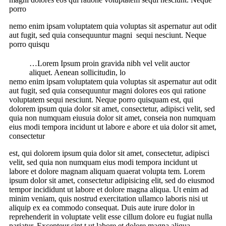
porro
nemo enim ipsam voluptatem quia voluptas sit aspernatur aut odit
aut fugit, sed quia consequuntur magni sequi nesciunt. Neque
porro quisqu
…Lorem Ipsum proin gravida nibh vel velit auctor
aliquet. Aenean sollicitudin, lo
nemo enim ipsam voluptatem quia voluptas sit aspernatur aut odit
aut fugit, sed quia consequuntur magni dolores eos qui ratione
voluptatem sequi nesciunt. Neque porro quisquam est, qui
dolorem ipsum quia dolor sit amet, consectetur, adipisci velit, sed
quia non numquam eiusuia dolor sit amet, conseia non numquam
eius modi tempora incidunt ut labore e abore et uia dolor sit amet,
consectetur
est, qui dolorem ipsum quia dolor sit amet, consectetur, adipisci
velit, sed quia non numquam eius modi tempora incidunt ut
labore et dolore magnam aliquam quaerat volupta tem. Lorem
ipsum dolor sit amet, consectetur adipisicing elit, sed do eiusmod
tempor incididunt ut labore et dolore magna aliqua. Ut enim ad
minim veniam, quis nostrud exercitation ullamco laboris nisi ut
aliquip ex ea commodo consequat. Duis aute irure dolor in
reprehenderit in voluptate velit esse cillum dolore eu fugiat nulla
pariatur. Excepteur sint t ut labore et dolore magna aliqua.