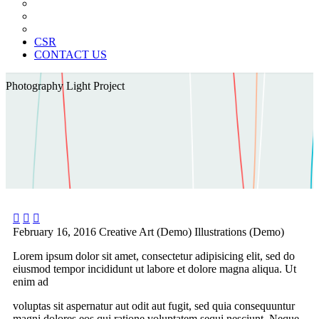
News Paper Advertisement
Material Contracts And Documents
Financial Statements
CSR
CONTACT US
Photography
Light Project



February 16, 2016
Creative Art (Demo)
Illustrations (Demo)
Lorem ipsum dolor sit amet, consectetur adipisicing elit, sed do
eiusmod tempor incididunt ut labore et dolore magna aliqua. Ut
enim ad
voluptas sit aspernatur aut odit aut fugit, sed quia consequuntur
magni dolores eos qui ratione voluptatem sequi nesciunt. Neque