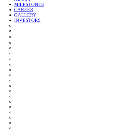
MILESTONES
CAREER
GALLERY
INVESTORS
Quarterly/half Yearly Results
Statement Of Deviation
Offer Document
Materiality
Registrar And Transfer Agent
Board Of Directors
Board Committees
Annual Reports
Annual Returns
Share Holding Pattern
Statement & Investor Complaints
Notices Intimation
Policies
Announcements
Corporate Governance Report
Investor Grievance Redressal