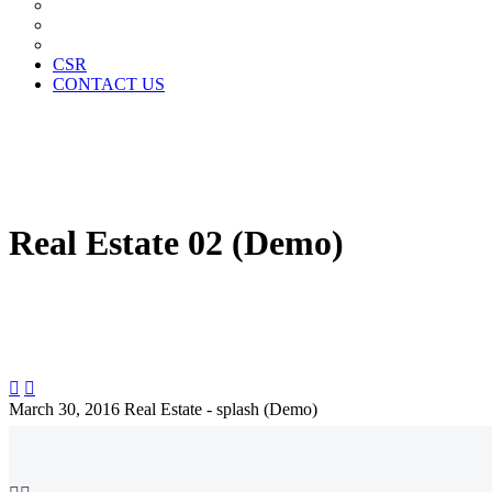
News Paper Advertisement
Material Contracts And Documents
Financial Statements
CSR
CONTACT US
Real Estate 02 (Demo)


March 30, 2016
Real Estate - splash (Demo)