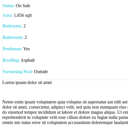
Status:
On Sale
Area:
1.856 sqft
Bedrooms:
2
Bathrooms
:
2
Penthouse:
Yes
Roofling:
Asphalt
Swimming Pool:
Outside
Lorem ipsum dolor sit amet
Nemo enim ipsam voluptatem quia voluptas sit aspernatur aut odit aut
dolor sit amet, consectetur, adipisci velit, sed quia non numquam eiu
do eiusmod tempor incididunt ut labore et dolore magna aliqua. Ut eni
reprehenderit in voluptate velit esse cillum dolore eu fugiat nulla pari
omnis iste natus error sit voluptatem accusantium doloremque laudantiu