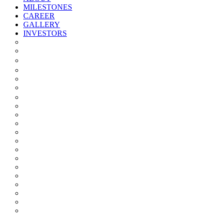
MILESTONES
CAREER
GALLERY
INVESTORS
Quarterly/half Yearly Results
Statement Of Deviation
Offer Document
Materiality
Registrar And Transfer Agent
Board Of Directors
Board Committees
Annual Reports
Annual Returns
Share Holding Pattern
Statement & Investor Complaints
Notices Intimation
Policies
Announcements
Corporate Governance Report
Investor Grievance Redressal