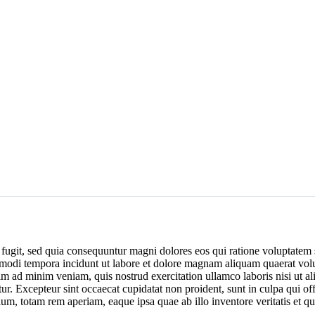
 fugit, sed quia consequuntur magni dolores eos qui ratione voluptate
s modi tempora incidunt ut labore et dolore magnam aliquam quaerat volup
m ad minim veniam, quis nostrud exercitation ullamco laboris nisi ut a
atur. Excepteur sint occaecat cupidatat non proident, sunt in culpa qui of
m, totam rem aperiam, eaque ipsa quae ab illo inventore veritatis et qua