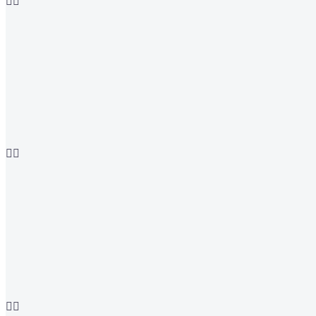





