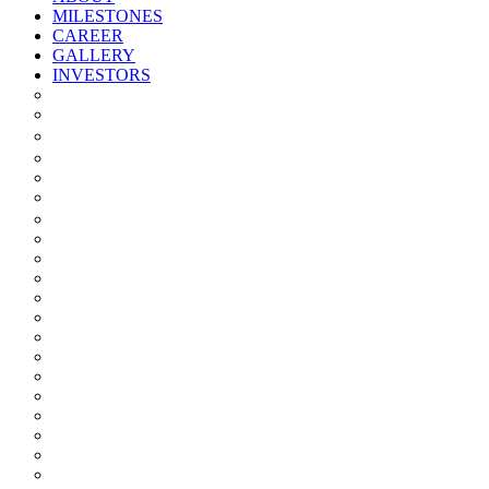
MILESTONES
CAREER
GALLERY
INVESTORS
Quarterly/half Yearly Results
Statement Of Deviation
Offer Document
Materiality
Registrar And Transfer Agent
Board Of Directors
Board Committees
Annual Reports
Annual Returns
Share Holding Pattern
Statement & Investor Complaints
Notices Intimation
Policies
Announcements
Corporate Governance Report
Investor Grievance Redressal