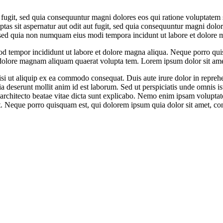
 fugit, sed quia consequuntur magni dolores eos qui ratione voluptatem 
ptas sit aspernatur aut odit aut fugit, sed quia consequuntur magni dol
it, sed quia non numquam eius modi tempora incidunt ut labore et dolor
mod tempor incididunt ut labore et dolore magna aliqua. Neque porro quis
dolore magnam aliquam quaerat volupta tem. Lorem ipsum dolor sit amet,
i ut aliquip ex ea commodo consequat. Duis aute irure dolor in reprehende
cia deserunt mollit anim id est laborum. Sed ut perspiciatis unde omnis 
 architecto beatae vitae dicta sunt explicabo. Nemo enim ipsam voluptate
. Neque porro quisquam est, qui dolorem ipsum quia dolor sit amet, co