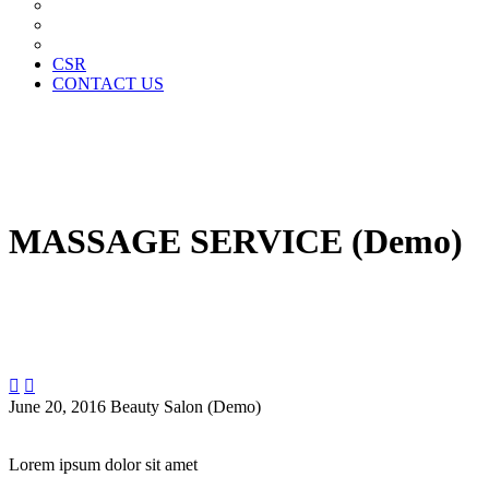
News Paper Advertisement
Material Contracts And Documents
Financial Statements
CSR
CONTACT US
MASSAGE SERVICE (Demo)


June 20, 2016
Beauty Salon (Demo)
Lorem ipsum dolor sit amet