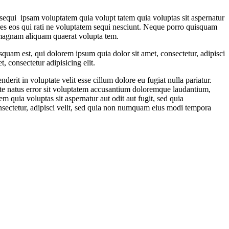
sequi ipsam voluptatem quia volupt tatem quia voluptas sit aspernatur
ores eos qui rati ne voluptatem sequi nesciunt. Neque porro quisquam
e magnam aliquam quaerat volupta tem.
quam est, qui dolorem ipsum quia dolor sit amet, consectetur, adipisci
 consectetur adipisicing elit.
rit in voluptate velit esse cillum dolore eu fugiat nulla pariatur.
iste natus error sit voluptatem accusantium doloremque laudantium,
m quia voluptas sit aspernatur aut odit aut fugit, sed quia
nsectetur, adipisci velit, sed quia non numquam eius modi tempora