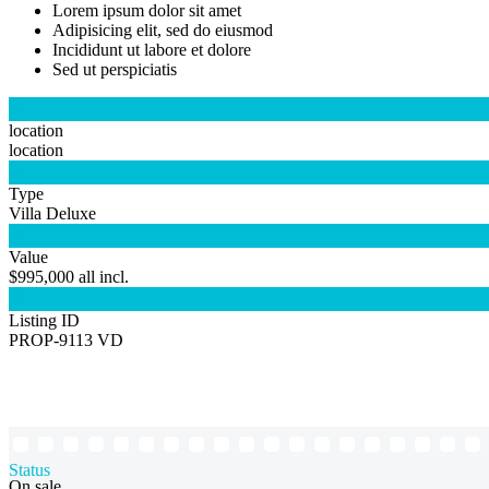
Lorem ipsum dolor sit amet
Adipisicing elit, sed do eiusmod
Incididunt ut labore et dolore
Sed ut perspiciatis

location
location

Type
Villa Deluxe

Value
$995,000 all incl.

Listing ID
PROP-9113 VD
Status
On sale