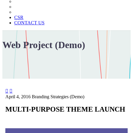
News Paper Advertisement
Material Contracts And Documents
Financial Statements
CSR
CONTACT US
Web Project (Demo)


April 4, 2016
Branding Strategies (Demo)
MULTI-PURPOSE THEME LAUNCH
