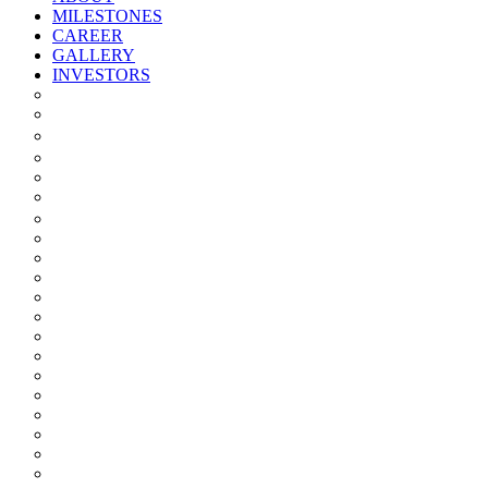
MILESTONES
CAREER
GALLERY
INVESTORS
Quarterly/half Yearly Results
Statement Of Deviation
Offer Document
Materiality
Registrar And Transfer Agent
Board Of Directors
Board Committees
Annual Reports
Annual Returns
Share Holding Pattern
Statement & Investor Complaints
Notices Intimation
Policies
Announcements
Corporate Governance Report
Investor Grievance Redressal