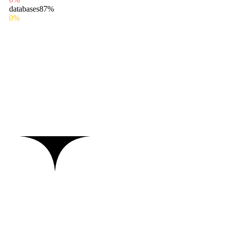
databases
87%
0%
MAIN STEPS & RESULTS