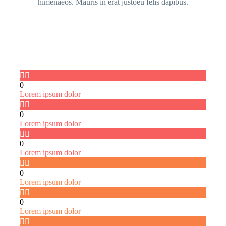
himenaeos. Mauris in erat justoeu felis dapibus.


0
Lorem ipsum dolor


0
Lorem ipsum dolor


0
Lorem ipsum dolor


0
Lorem ipsum dolor


0
Lorem ipsum dolor

