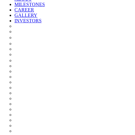
MILESTONES
CAREER
GALLERY
INVESTORS
Quarterly/half Yearly Results
Statement Of Deviation
Offer Document
Materiality
Registrar And Transfer Agent
Board Of Directors
Board Committees
Annual Reports
Annual Returns
Share Holding Pattern
Statement & Investor Complaints
Notices Intimation
Policies
Announcements
Corporate Governance Report
Investor Grievance Redressal