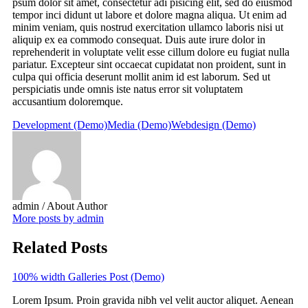
psum dolor sit amet, consectetur adi pisicing elit, sed do eiusmod
tempor inci didunt ut labore et dolore magna aliqua. Ut enim ad
minim veniam, quis nostrud exercitation ullamco laboris nisi ut
aliquip ex ea commodo consequat. Duis aute irure dolor in
reprehenderit in voluptate velit esse cillum dolore eu fugiat nulla
pariatur. Excepteur sint occaecat cupidatat non proident, sunt in
culpa qui officia deserunt mollit anim id est laborum. Sed ut
perspiciatis unde omnis iste natus error sit voluptatem
accusantium doloremque.
Development (Demo)
Media (Demo)
Webdesign (Demo)
admin
/ About Author
More posts by admin
Related Posts
100% width Galleries Post (Demo)
Lorem Ipsum. Proin gravida nibh vel velit auctor aliquet. Aenean