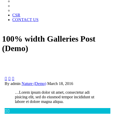
News Paper Advertisement
Material Contracts And Documents
Financial Statements
CSR
CONTACT US
100% width Galleries Post
(Demo)



By admin
Nature (Demo)
March 18, 2016
…Lorem ipsum dolor sit amet, consectetur adi
pisicing elit, sed do eiusmod tempor incididunt ut
labore et dolore magna aliqua.

