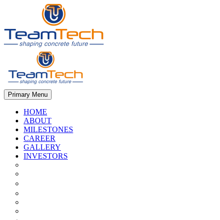
Primary Menu
HOME
ABOUT
MILESTONES
CAREER
GALLERY
INVESTORS
Quarterly/half Yearly Results
Statement Of Deviation
Offer Document
Materiality
Registrar And Transfer Agent