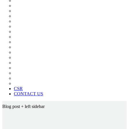
Board Of Directors
Board Committees
Annual Reports
Annual Returns
Share Holding Pattern
Statement & Investor Complaints
Notices Intimation
Policies
Announcements
Corporate Governance Report
Investor Grievance Redressal
News Paper Advertisement
Material Contracts And Documents
Financial Statements
CSR
CONTACT US
Blog post
+ left sidebar