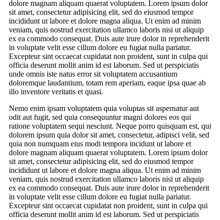
dolore magnam aliquam quaerat voluptatem. Lorem ipsum dolor
sit amet, consectetur adipisicing elit, sed do eiusmod tempor
incididunt ut labore et dolore magna aliqua. Ut enim ad minim
veniam, quis nostrud exercitation ullamco laboris nisi ut aliquip
ex ea commodo consequat. Duis aute irure dolor in reprehenderit
in voluptate velit esse cillum dolore eu fugiat nulla pariatur.
Excepteur sint occaecat cupidatat non proident, sunt in culpa qui
officia deserunt mollit anim id est laborum. Sed ut perspiciatis
unde omnis iste natus error sit voluptatem accusantium
doloremque laudantium, totam rem aperiam, eaque ipsa quae ab
illo inventore veritatis et quasi.
Nemo enim ipsam voluptatem quia voluptas sit aspernatur aut
odit aut fugit, sed quia consequuntur magni dolores eos qui
ratione voluptatem sequi nesciunt. Neque porro quisquam est, qui
dolorem ipsum quia dolor sit amet, consectetur, adipisci velit, sed
quia non numquam eius modi tempora incidunt ut labore et
dolore magnam aliquam quaerat voluptatem. Lorem ipsum dolor
sit amet, consectetur adipisicing elit, sed do eiusmod tempor
incididunt ut labore et dolore magna aliqua. Ut enim ad minim
veniam, quis nostrud exercitation ullamco laboris nisi ut aliquip
ex ea commodo consequat. Duis aute irure dolor in reprehenderit
in voluptate velit esse cillum dolore eu fugiat nulla pariatur.
Excepteur sint occaecat cupidatat non proident, sunt in culpa qui
officia deserunt mollit anim id est laborum. Sed ut perspiciatis