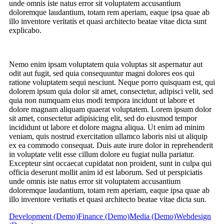
unde omnis iste natus error sit voluptatem accusantium
doloremque laudantium, totam rem aperiam, eaque ipsa quae ab
illo inventore veritatis et quasi architecto beatae vitae dicta sunt
explicabo.
Nemo enim ipsam voluptatem quia voluptas sit aspernatur aut
odit aut fugit, sed quia consequuntur magni dolores eos qui
ratione voluptatem sequi nesciunt. Neque porro quisquam est, qui
dolorem ipsum quia dolor sit amet, consectetur, adipisci velit, sed
quia non numquam eius modi tempora incidunt ut labore et
dolore magnam aliquam quaerat voluptatem. Lorem ipsum dolor
sit amet, consectetur adipisicing elit, sed do eiusmod tempor
incididunt ut labore et dolore magna aliqua. Ut enim ad minim
veniam, quis nostrud exercitation ullamco laboris nisi ut aliquip
ex ea commodo consequat. Duis aute irure dolor in reprehenderit
in voluptate velit esse cillum dolore eu fugiat nulla pariatur.
Excepteur sint occaecat cupidatat non proident, sunt in culpa qui
officia deserunt mollit anim id est laborum. Sed ut perspiciatis
unde omnis iste natus error sit voluptatem accusantium
doloremque laudantium, totam rem aperiam, eaque ipsa quae ab
illo inventore veritatis et quasi architecto beatae vitae dicta sun.
Development (Demo)
Finance (Demo)
Media (Demo)
Webdesign