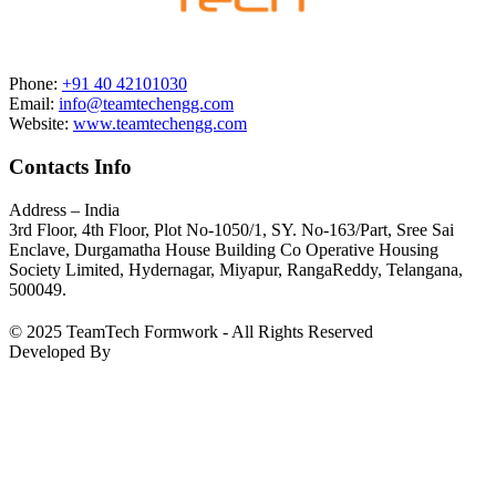
Phone:
+91 40 42101030
Email:
info@teamtechengg.com
Website:
www.teamtechengg.com
Contacts Info
Address – India
3rd Floor, 4th Floor, Plot No-1050/1, SY. No-163/Part, Sree Sai
Enclave, Durgamatha House Building Co Operative Housing
Society Limited, Hydernagar, Miyapur, RangaReddy, Telangana,
500049.
© 2025 TeamTech Formwork - All Rights Reserved
Developed By
BizTackle