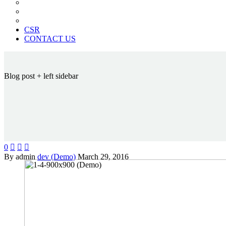
News Paper Advertisement
Material Contracts And Documents
Financial Statements
CSR
CONTACT US
Blog post
+ left sidebar
0



By admin
dev (Demo)
March 29, 2016