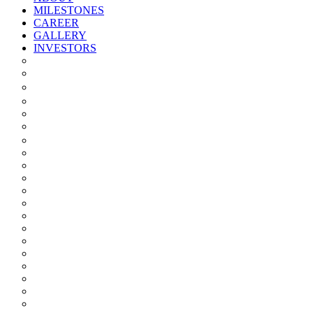
MILESTONES
CAREER
GALLERY
INVESTORS
Quarterly/half Yearly Results
Statement Of Deviation
Offer Document
Materiality
Registrar And Transfer Agent
Board Of Directors
Board Committees
Annual Reports
Annual Returns
Share Holding Pattern
Statement & Investor Complaints
Notices Intimation
Policies
Announcements
Corporate Governance Report
Investor Grievance Redressal