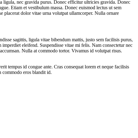
ra ligula, nec gravida purus. Donec efficitur ultricies gravida. Donec
at augue. Etiam et vestibulum massa. Donec euismod lectus ut sem
se placerat dolor vitae urna volutpat ullamcorper. Nulla ornare
disse sagittis, ligula vitae bibendum mattis, justo sem facilisis purus,
am imperdiet eleifend. Suspendisse vitae mi felis. Nam consectetur nec
s accumsan. Nulla at commodo tortor. Vivamus id volutpat risus.
rerit tempus id congue ante. Cras consequat lorem et neque facilisis
non commodo eros blandit id.