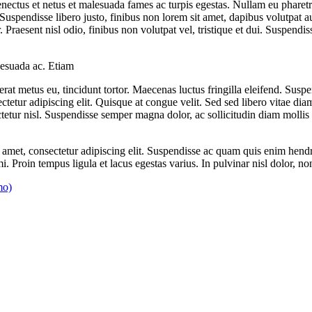
 senectus et netus et malesuada fames ac turpis egestas. Nullam eu pharet
e. Suspendisse libero justo, finibus non lorem sit amet, dapibus volutp
raesent nisl odio, finibus non volutpat vel, tristique et dui. Suspendis
lesuada ac. Etiam
rat metus eu, tincidunt tortor. Maecenas luctus fringilla eleifend. Suspen
ctetur adipiscing elit. Quisque at congue velit. Sed sed libero vitae di
tetur nisl. Suspendisse semper magna dolor, ac sollicitudin diam molli
t amet, consectetur adipiscing elit. Suspendisse ac quam quis enim hend
i. Proin tempus ligula et lacus egestas varius. In pulvinar nisl dolor, 
mo)