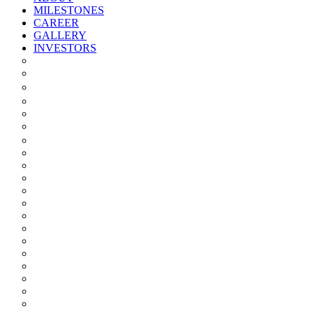
MILESTONES
CAREER
GALLERY
INVESTORS
Quarterly/half Yearly Results
Statement Of Deviation
Offer Document
Materiality
Registrar And Transfer Agent
Board Of Directors
Board Committees
Annual Reports
Annual Returns
Share Holding Pattern
Statement & Investor Complaints
Notices Intimation
Policies
Announcements
Corporate Governance Report
Investor Grievance Redressal