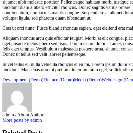
sit amet nibh molestie porttitor. Pellentesque habitant morbi tristique
tincidunt diam a libero efficitur rhoncus. Donec sagittis varius ornar
condimentum, non iaculis mauris congue. Suspendisse at aliquet dolor. P
volutpat ligula, sed pharetra quam bibendum ut.
Cras ut orci nunc. Fusce blandit rhoncus sapien, eget eleifend erat ma
Aliquam rhoncus arcu quis efficitur feugiat. Morbi at elit congue, place
eget posuere metus libero sed risus. Lorem ipsum dolor sit amet, conse
felis eget tempus. Vestibulum malesuada posuere urna, sit amet consec
Donec ut tellus sed velit laoreet pellentesque.
In vel tellus eu nulla vehicula rhoncus et eu mi. Lorem ipsum dolor si
tincidunt. Maecenas non mi pretium, interdum odio eget, sollicitudin m
Development (Demo)
Finance (Demo)
Media (Demo)
Webdesign (De
admin
/ About Author
More posts by admin
Related Posts