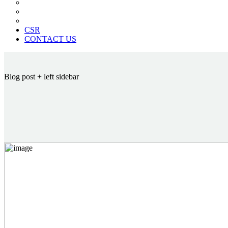
News Paper Advertisement
Material Contracts And Documents
Financial Statements
CSR
CONTACT US
Blog post
+ left sidebar